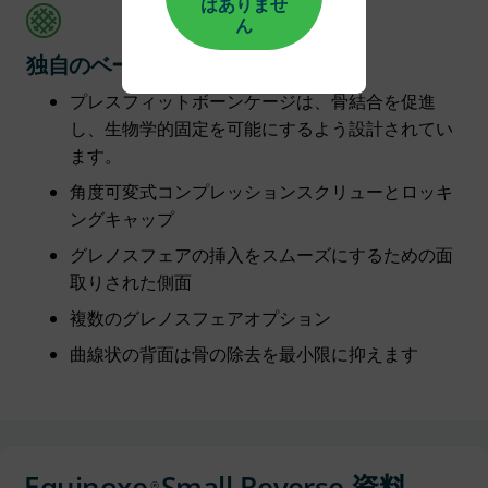
はありませ
ん
独自のベースプレート設計
プレスフィットボーンケージは、骨結合を促進
し、生物学的固定を可能にするよう設計されてい
ます。
角度可変式コンプレッションスクリューとロッキ
ングキャップ
グレノスフェアの挿入をスムーズにするための面
取りされた側面
複数のグレノスフェアオプション
曲線状の背面は骨の除去を最小限に抑えます
Equinoxe
Small Reverse 資料
®