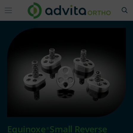
Equinoxe
Small Reverse
®