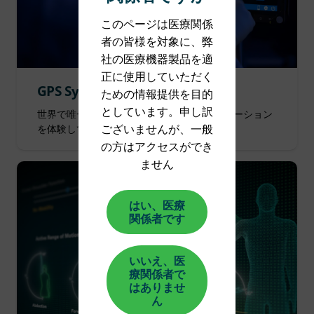
このページは医療関係
者の皆様を対象に、弊
社の医療機器製品を適
正に使用していただく
GPS System
ための情報提供を目的
としています。申し訳
世界で唯一の膝および肩の置換手術用ナビゲーション
ございませんが、一般
を体験してください。
の方はアクセスができ
ません
はい、医療
関係者です
いいえ、医
療関係者で
はありませ
ん